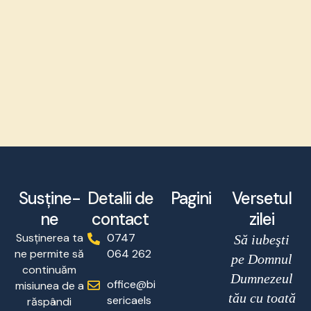
Susține-
Detalii de
Pagini
Versetul
ne
contact
zilei
Susținerea ta
0747
Să iubeşti
ne permite să
064 262
pe Domnul
continuăm
Dumnezeul
office@bi
misiunea de a
tău cu toată
sericaels
răspândi