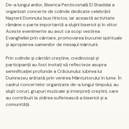
De-a lungul anilor, Biserica Penticostală El Shaddai a
Contact
organizat concerte de colinde dedicate celebrării
Nașterii Domnului Isus Hristos, iar această activitate
rămâne o parte importantă a slujirii bisericii și în viitor.
DONEAZĂ
Aceste evenimente au avut ca scop vestirea
Evangheliei prin cântare, promovarea bucuriei spirituale
și apropierea oamenilor de mesajul mântuirii.
Prin colinde și cântări creștine, credincioșii și
participanții au fost invitați să reflecteze asupra
semnificației profunde a Crăciunului: iubirea lui
Dumnezeu arătată prin venirea Mântuitorului în lume. În
cadrul concertelor organizate de-a lungul timpului, au
slujit coruri, grupuri muzicale și interpreți creștini, care
au contribuit la zidirea sufletească a bisericii și a
comunității.