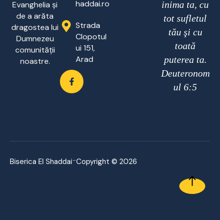
haddai.ro
inima ta, cu
Evanghelia și
de a arăta
tot sufletul
Strada
dragostea lui
tău şi cu
Clopotul
Dumnezeu
toată
ui 151,
comunității
Arad
puterea ta.
noastre.
Deuteronom
ul 6:5
-
Biserica El Shaddai
Copyright © 2026