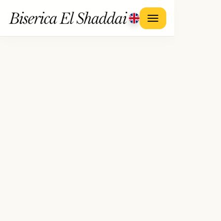
Acasă
Despre noi
Activități
Implicare socială
Departamentul copii și tineri
Lucrarea de evanghelizare
Lucrarea de botez
Concerte de colinde